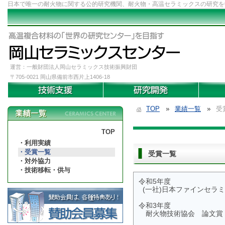
日本で唯一の耐火物に関する公的研究機関、耐火物・高温セラミックスの研究を
運営：一般財団法人岡山セラミックス技術振興財団
〒705-0021 岡山県備前市西片上1406-18
TOP
業績一覧
受
TOP
利用実績
受賞一覧
受賞一覧
対外協力
技術移転・供与
令和5年度
(一社)日本ファインセラ
令和3年度
耐火物技術協会 論文賞（