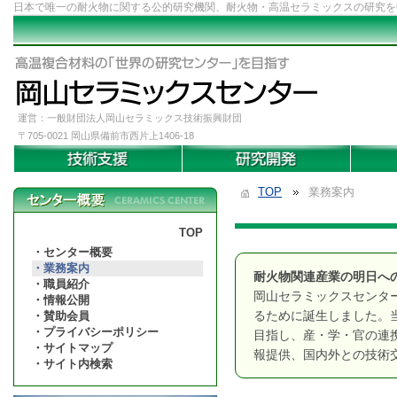
日本で唯一の耐火物に関する公的研究機関、耐火物・高温セラミックスの研究を
運営：一般財団法人岡山セラミックス技術振興財団
〒705-0021 岡山県備前市西片上1406-18
TOP
業務案内
TOP
センター概要
業務案内
耐火物関連産業の明日へ
職員紹介
岡山セラミックスセンタ
情報公開
るために誕生しました。
賛助会員
プライバシーポリシー
目指し、産・学・官の連
サイトマップ
報提供、国内外との技術
サイト内検索