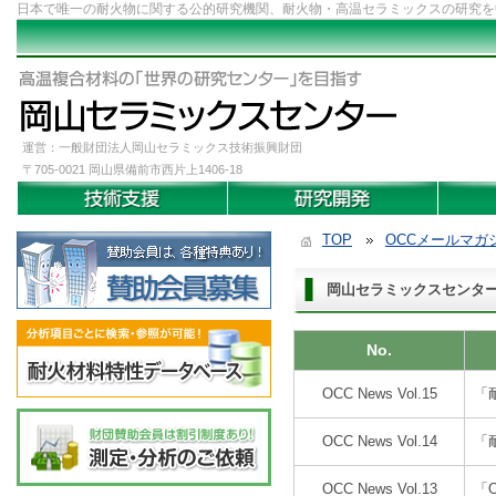
日本で唯一の耐火物に関する公的研究機関、耐火物・高温セラミックスの研究を
運営：一般財団法人岡山セラミックス技術振興財団
〒705-0021 岡山県備前市西片上1406-18
TOP
OCCメールマガ
岡山セラミックスセンター
No.
OCC News Vol.15
「
OCC News Vol.14
「
OCC News Vol.13
「